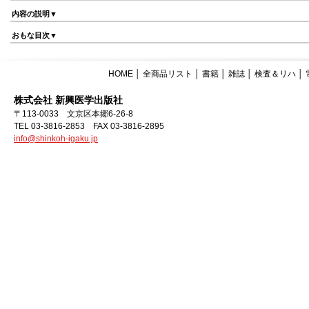
内容の説明▼
おもな目次▼
HOME
│
全商品リスト
│
書籍
│
雑誌
│
検査＆リハ
│
株式会社 新興医学出版社
〒113-0033 文京区本郷6-26-8
TEL 03-3816-2853 FAX 03-3816-2895
info@shinkoh-igaku.jp