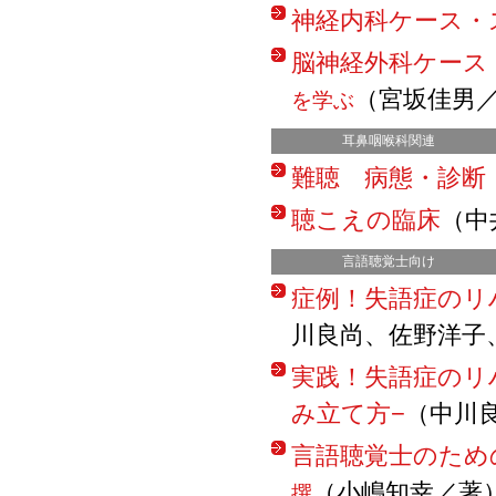
神経内科ケース・
脳神経外科ケース
（宮坂佳男
を学ぶ
耳鼻咽喉科関連
難聴 病態・診断
聴こえの臨床
（中
言語聴覚士向け
症例！失語症のリ
川良尚、佐野洋子
実践！失語症のリ
み立て方−
（中川
言語聴覚士のため
（小嶋知幸／著
撰