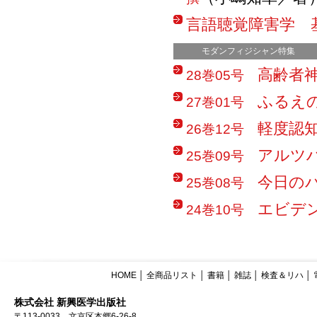
言語聴覚障害学 
モダンフィジシャン特集
高齢者
28巻05号
ふるえ
27巻01号
軽度認
26巻12号
アルツ
25巻09号
今日の
25巻08号
エビデ
24巻10号
HOME
│
全商品リスト
│
書籍
│
雑誌
│
検査＆リハ
│
株式会社 新興医学出版社
〒113-0033 文京区本郷6-26-8