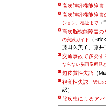
高次神経機能障害
高次神経機能障害
（
ション、福祉まで
高次脳機能障害の
（Bric
の実践ガイド
藤田久美子、藤井
交通事故で多発す
ならない脳画像所見
超皮質性失語
（Ma
視覚性失認
認知の
訳）
脳疾患によるアパ