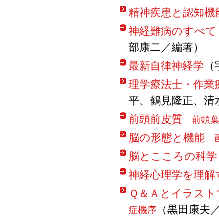
精神疾患と認知機
神経難病のすべて
部康二／編著）
最新自律神経学
（
理学療法士・作業
平、鶴見隆正、清
前頭前皮質
前頭葉
脳の形態と機能
画
脳とこころの科学
神経心理学を理解
Ｑ＆Ａとイラスト
（黒田康夫
症機序