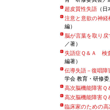
超皮質性失語
（日
注意と意欲の神経
編）
脳が言葉を取り戻
／著）
失語症Ｑ＆Ａ 検
編著）
伝導失語－復唱障
学会 教育・研修
高次脳機能障害Ｑ
高次脳機能障害Ｑ
臨床家のための高