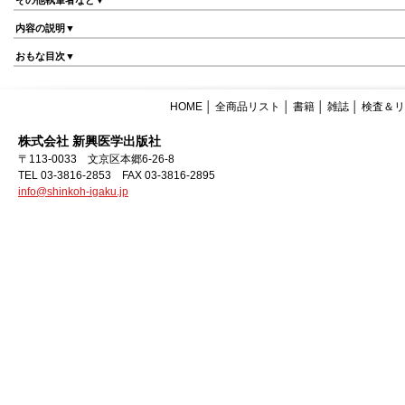
その他執筆者など▼
内容の説明▼
おもな目次▼
HOME
│
全商品リスト
│
書籍
│
雑誌
│
検査＆リ
株式会社 新興医学出版社
〒113-0033 文京区本郷6-26-8
TEL 03-3816-2853 FAX 03-3816-2895
info@shinkoh-igaku.jp