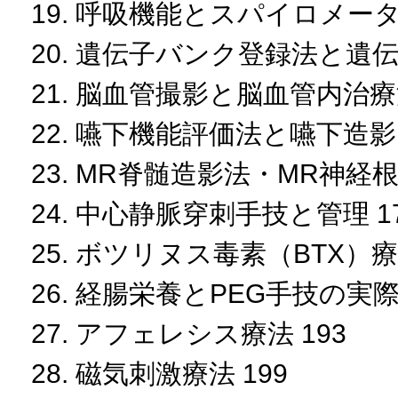
19. 呼吸機能とスパイロメータ
20. 遺伝子バンク登録法と遺伝
21. 脳血管撮影と脳血管内治療
22. 嚥下機能評価法と嚥下造影 
23. MR脊髄造影法・MR神経根
24. 中心静脈穿刺手技と管理 1
25. ボツリヌス毒素（BTX）療法
26. 経腸栄養とPEG手技の実際 
27. アフェレシス療法 193
28. 磁気刺激療法 199