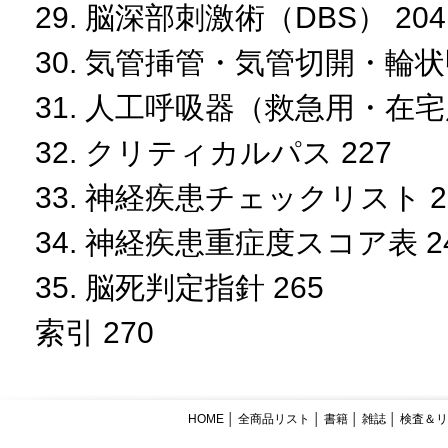
29. 脳深部刺激術（DBS） 204
30. 気管挿管・気管切開・輪状
31. 人工呼吸器（救急用・在宅用
32. クリティカルパス 227
33. 神経疾患チェックリスト 2
34. 神経疾患重症度スコア表 2
35. 脳死判定指針 265
索引 270
HOME
│
全商品リスト
│
書籍
│
雑誌
│
検査＆リ