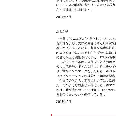
されたものです．各疾患の急性期からのリ
に，この本の作成に当たり．多大なる尽力
さんに深謝申し上げます．
2017年5月
あとがき
本書は“マニュアル”と題されており，ハ
も知れないが，実際の内容はそんなもので
みにとどまることなく，豊富な臨床経験に
のコツを文中にこれでもかとばかりに散り
の全てが広く網羅されている．すなわち本
このマニュアルは，スタッフ各人のポケ
各人に肌身離さずどんな時にも持ち歩いて
り，蛍光ペンでマークをしたりと，ボロボ
リハビリテーションの確固たる知識が幅広
今までのところ，本邦においては，疾患
た．そのような観点から考えると，本マニ
かは，時が流れぬことには知る由もないの
るものに違いないと確信している．
2017年5月