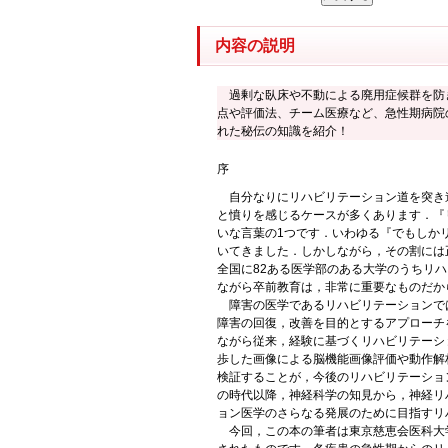
内容の説明
過剰な臥床や不動による廃用症候群を防
点や評価法、チーム医療など、急性期病院
れた秘伝の知識を紹介！
序
自分なりにリハビリテーション道を突き進
と憤りを感じるケースが多くあります．『
いな言葉の1つです．いわゆる『でもしか
いてきました．しかしながら，その割には
全国に82ある医学部のある大学のうちリ
ながら卒前教育は，非常に重要なものだか
障害の医学であるリハビリテーションで
障害の回復，改善を目的とするアプローチ
ながら従来，経験に基づくリハビリテーシ
歩した画像による脳機能画像評価や動作解
検証することが，今後のリハビリテーショ
の時代以降，神経科学の知見から，神経リ
ョン医学のさらなる発展のために目指すリ
今回，この本の筆者は東京慈恵会医科大