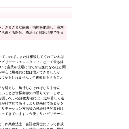
ン。さまざまな疾患・病態を網羅し、注意
で活躍する医師、療法士が臨床現場で生ま
れていれば，または相談してくれていれば
ハビリテーションスタッフにとって最も嫌
という言葉を現場に出てから嫌になるほど聞
を中心に爆発的に数は増えてきましたが，
1つかもしれません．卒後教育もさること
チを処方し，施行しなければなりません．
ないことは皆様御存知の通りです．しかし
が用いている評価方法には，近年著しく進
法が科学的であり，より効果的であるかを
ビリテーション方法論の神経科学的裏付け
なってきています．今後，リハビリテーシ
士，作業療法士，言語聴覚士によって作成