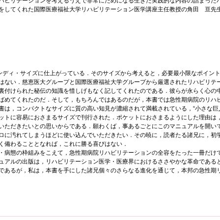
ハビリテーションを考えるうえで非常にためになる生きた実践的な内容の詰まった
をしてくれた国際医療福祉大学リハビリテーション医学講座主任教授の角田 亘先
ンディ・サイズに仕上がっている．そのサイズから考えると，必要最小限なポイン
はない．慈恵医大グループと国際医療福祉大学グループから厳選されたリハビリテ
裏付けられた秘伝の知識を惜しげもなく記してくれたのである．彼らが永らく心の
ばめてくれたのだ．そして，もちろんではあるのだが，本書では急性期病院のリハ
書は，コンパクトなサイズに質の高い知見が濃縮されて満載されている，“小さな巨
ットに容易におさまるサイズで刊行された．ポケットにおさまるようにした理由は
いただきたいとの思いからである．願わくば，事あるごとにこのマニュアルを開い
ロに汚れてしまうほどに使い込んでいただきたい．その暁に，読者たる諸兄に，初
く備わることとなれば，これに勝る喜びはない．
・病態の枠組みをこえて，急性期病院リハビリテーションの全容をたった一冊だけ
ュアルの出版は，リハビリテーション医学・医療界におけるささやかな革命である
であるが，私は，本書を手にした諸兄個々のさらなる進化を通じて，本邦の急性期