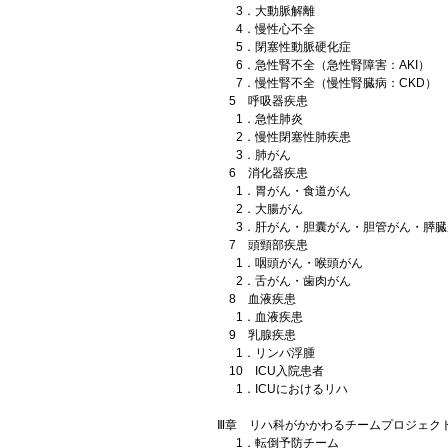
3．大動脈解離
4．慢性心不全
5．閉塞性動脈硬化症
6．急性腎不全（急性腎障害：AKI）
7．慢性腎不全（慢性腎臓病：CKD）
5 呼吸器疾患
1．急性肺炎
2．慢性閉塞性肺疾患
3．肺がん
6 消化器疾患
1．胃がん・食道がん
2．大腸がん
3．肝がん・胆囊がん・胆管がん・膵臓
7 頭頸部疾患
1．咽頭がん・喉頭がん
2．舌がん・歯肉がん
8 血液疾患
1．血液疾患
9 乳腺疾患
1．リンパ浮腫
10 ICU入院患者
1．ICUにおけるリハ
Ⅲ章 リハ科がかかわるチームプロジェク
1．転倒予防チーム