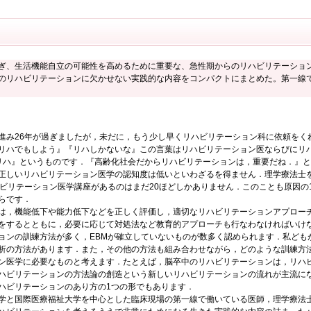
ぎ、生活機能自立の可能性を高めるために重要な、急性期からのリハビリテーショ
のリハビリテーションに欠かせない実践的な内容をコンパクトにまとめた。第一線
み26年が過ぎましたが，未だに，もう少し早くリハビリテーション科に依頼をく
リハでもしよう』『リハしかないな』この言葉はリハビリテーション医ならびにリ
リハ』というものです．『高齢化社会だからリハビリテーションは，重要だね．』
正しいリハビリテーション医学の認知度は低いといわざるを得ません．理学療法士
ハビリテーション医学講座があるのはまだ20ほどしかありません．このことも原因の
らです．
は，機能低下や能力低下などを正しく評価し，適切なリハビリテーションアプロー
をするとともに，必要に応じて対処法など教育的アプローチも行なわなければいけ
ョンの訓練方法が多く，EBMが確立していないものが数多く認められます．私ども
析の方法があります．また，その他の方法も組み合わせながら，どのような訓練方
ン医学に必要なものと考えます．たとえば，脳卒中のリハビリテーションは，リハ
ハビリテーションの方法論の創造という新しいリハビリテーションの流れが主流に
ハビリテーションのあり方の1つの形でもあります．
学と国際医療福祉大学を中心とした臨床現場の第一線で働いている医師，理学療法