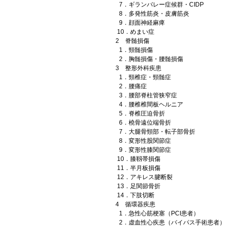
7．ギランバレー症候群・CIDP
8．多発性筋炎・皮膚筋炎
9．顔面神経麻痺
10．めまい症
2 脊髄損傷
1．頸髄損傷
2．胸髄損傷・腰髄損傷
3 整形外科疾患
1．頸椎症・頸髄症
2．腰痛症
3．腰部脊柱管狭窄症
4．腰椎椎間板ヘルニア
5．脊椎圧迫骨折
6．橈骨遠位端骨折
7．大腿骨頸部・転子部骨折
8．変形性股関節症
9．変形性膝関節症
10．膝靱帯損傷
11．半月板損傷
12．アキレス腱断裂
13．足関節骨折
14．下肢切断
4 循環器疾患
1．急性心筋梗塞（PCI患者）
2．虚血性心疾患（バイパス手術患者）