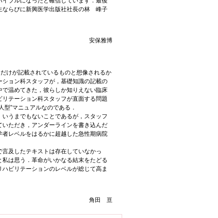
バイブルになったと確信しています．最後
生ならびに新興医学出版社社長の林 峰子
安保雅博
トだけが記載されているものと想像されるか
ーション科スタッフが，基礎知識の記載の
中で温めてきた，彼らしか知りえない臨床
ビリテーション科スタッフが直面する問題
人型”マニュアルなのである．
，いうまでもないことであるが，スタッフ
ていただき，アンダーラインを書き込んだ
学者レベルをはるかに超越した急性期病院
で言及したテキストは存在していなかっ
と私は思う．革命がいかなる結末をたどる
リハビリテーションのレベルが総じて高ま
角田 亘