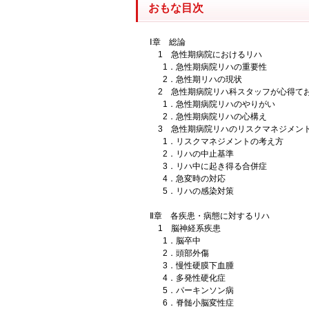
おもな目次
Ⅰ章 総論
1 急性期病院におけるリハ
1．急性期病院リハの重要性
2．急性期リハの現状
2 急性期病院リハ科スタッフが心得て
1．急性期病院リハのやりがい
2．急性期病院リハの心構え
3 急性期病院リハのリスクマネジメン
1．リスクマネジメントの考え方
2．リハの中止基準
3．リハ中に起き得る合併症
4．急変時の対応
5．リハの感染対策
Ⅱ章 各疾患・病態に対するリハ
1 脳神経系疾患
1．脳卒中
2．頭部外傷
3．慢性硬膜下血腫
4．多発性硬化症
5．パーキンソン病
6．脊髄小脳変性症