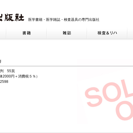
医学書籍・医学雑誌・検査器具の専門出版社
著
5判 55頁
本体2000円＋消費税５％）
2598