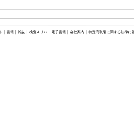
ト
│
書籍
│
雑誌
│
検査＆リハ
│
電子書籍
│
会社案内
│
特定商取引に関する法律に