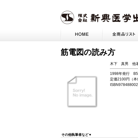
筋電図の読み方
木下 真男 他
1998年発行 B
定価2100円（
ISBN978488002
その他執筆者など▼