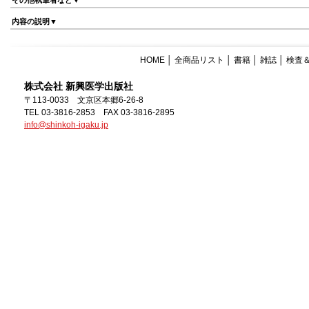
その他執筆者など▼
内容の説明▼
HOME
│
全商品リスト
│
書籍
│
雑誌
│
検査
株式会社 新興医学出版社
〒113-0033 文京区本郷6-26-8
TEL 03-3816-2853 FAX 03-3816-2895
info@shinkoh-igaku.jp