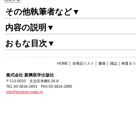
その他執筆者など▼
内容の説明▼
おもな目次▼
HOME
│
全商品リスト
│
書籍
│
雑誌
│
検査＆リ
株式会社 新興医学出版社
〒113-0033 文京区本郷6-26-8
TEL 03-3816-2853 FAX 03-3816-2895
info@shinkoh-igaku.jp