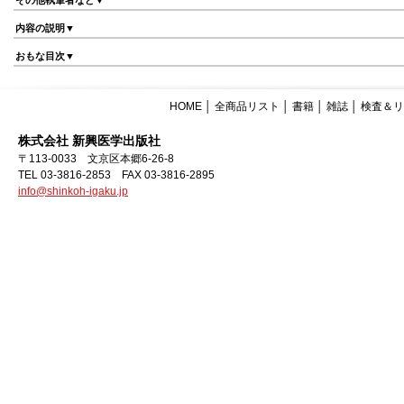
その他執筆者など▼
内容の説明▼
おもな目次▼
HOME
│
全商品リスト
│
書籍
│
雑誌
│
検査＆リ
株式会社 新興医学出版社
〒113-0033 文京区本郷6-26-8
TEL 03-3816-2853 FAX 03-3816-2895
info@shinkoh-igaku.jp