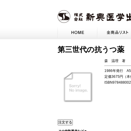
第三世代の抗うつ
森 温理 著
1986年発行 A
定価3675円（
ISBN978488002