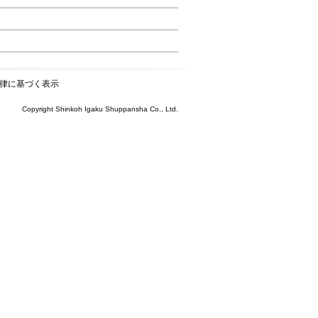
律に基づく表示
Copyright Shinkoh Igaku Shuppansha Co., Ltd.