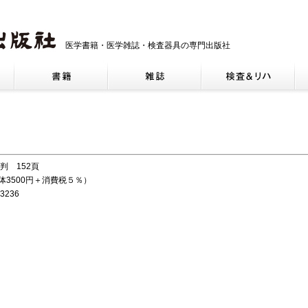
医学書籍・医学雑誌・検査器具の専門出版社
薬
5判 152頁
本体3500円＋消費税５％）
3236