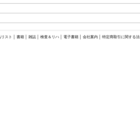
品リスト
│
書籍
│
雑誌
│
検査＆リハ
│
電子書籍
│
会社案内
│
特定商取引に関する法