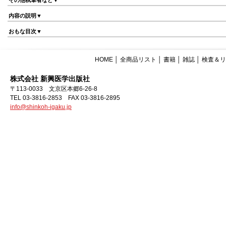
その他執筆者など▼
内容の説明▼
おもな目次▼
HOME
│
全商品リスト
│
書籍
│
雑誌
│
検査＆リ
株式会社 新興医学出版社
〒113-0033 文京区本郷6-26-8
TEL 03-3816-2853 FAX 03-3816-2895
info@shinkoh-igaku.jp