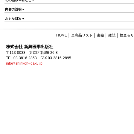
その他執筆者など▼
内容の説明▼
おもな目次▼
HOME
│
全商品リスト
│
書籍
│
雑誌
│
検査＆リ
株式会社 新興医学出版社
〒113-0033 文京区本郷6-26-8
TEL 03-3816-2853 FAX 03-3816-2895
info@shinkoh-igaku.jp