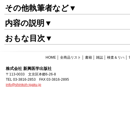
その他執筆者など▼
内容の説明▼
おもな目次▼
HOME
│
全商品リスト
│
書籍
│
雑誌
│
検査＆リハ
│
株式会社 新興医学出版社
〒113-0033 文京区本郷6-26-8
TEL 03-3816-2853 FAX 03-3816-2895
info@shinkoh-igaku.jp