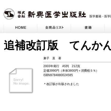
医学書籍・医学
追補改訂版 てんか
兼子 直 著
2003年発行 A5判 212頁
定価3990円（本体3800円＋消費税５％）
ISBN9784880024585
＊改訂版が出版されました