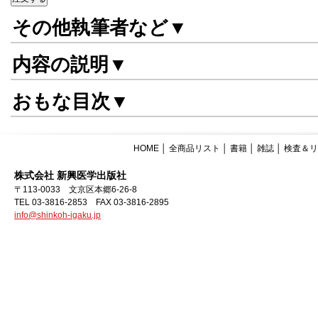
その他執筆者など▼
内容の説明▼
おもな目次▼
HOME
│
全商品リスト
│
書籍
│
雑誌
│
検査＆リ
株式会社 新興医学出版社
〒113-0033 文京区本郷6-26-8
TEL 03-3816-2853 FAX 03-3816-2895
info@shinkoh-igaku.jp