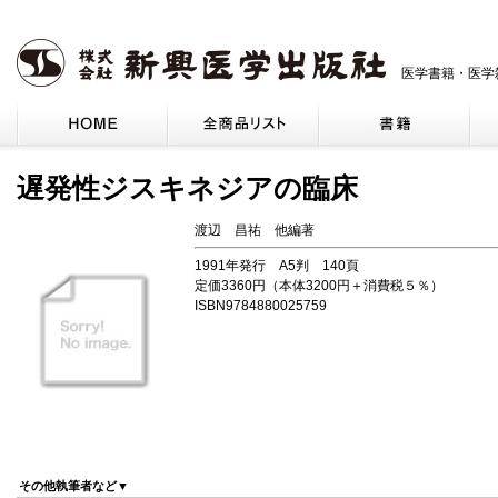
医学書籍・医学
遅発性ジスキネジアの臨床
渡辺 昌祐 他編著
1991年発行 A5判 140頁
定価3360円（本体3200円＋消費税５％）
ISBN9784880025759
その他執筆者など▼