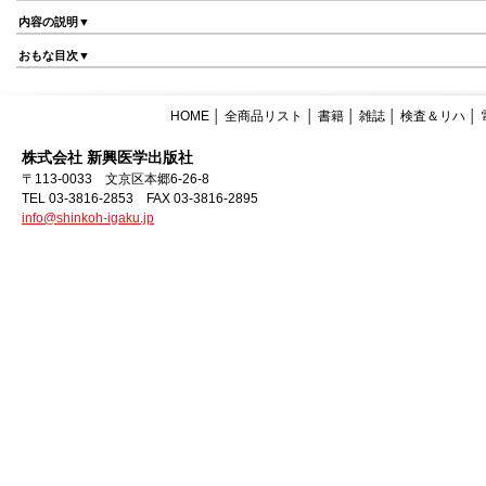
内容の説明▼
おもな目次▼
HOME
│
全商品リスト
│
書籍
│
雑誌
│
検査＆リハ
│
株式会社 新興医学出版社
〒113-0033 文京区本郷6-26-8
TEL 03-3816-2853 FAX 03-3816-2895
info@shinkoh-igaku.jp