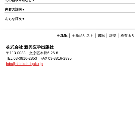
その他執筆者など▼
内容の説明▼
おもな目次▼
HOME
│
全商品リスト
│
書籍
│
雑誌
│
検査＆リ
株式会社 新興医学出版社
〒113-0033 文京区本郷6-26-8
TEL 03-3816-2853 FAX 03-3816-2895
info@shinkoh-igaku.jp