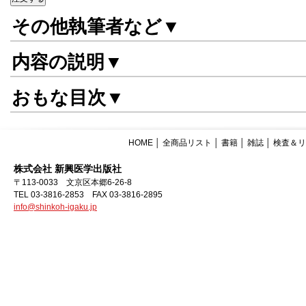
その他執筆者など▼
内容の説明▼
おもな目次▼
HOME
│
全商品リスト
│
書籍
│
雑誌
│
検査＆リ
株式会社 新興医学出版社
〒113-0033 文京区本郷6-26-8
TEL 03-3816-2853 FAX 03-3816-2895
info@shinkoh-igaku.jp