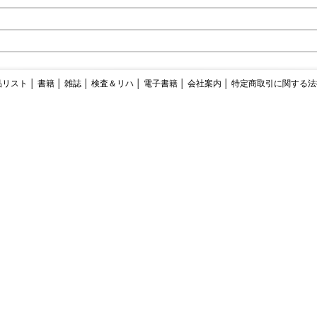
品リスト
│
書籍
│
雑誌
│
検査＆リハ
│
電子書籍
│
会社案内
│
特定商取引に関する法