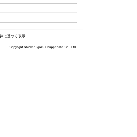
律に基づく表示
Copyright Shinkoh Igaku Shuppansha Co., Ltd.