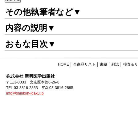
その他執筆者など▼
内容の説明▼
おもな目次▼
HOME
│
全商品リスト
│
書籍
│
雑誌
│
検査＆リ
株式会社 新興医学出版社
〒113-0033 文京区本郷6-26-8
TEL 03-3816-2853 FAX 03-3816-2895
info@shinkoh-igaku.jp