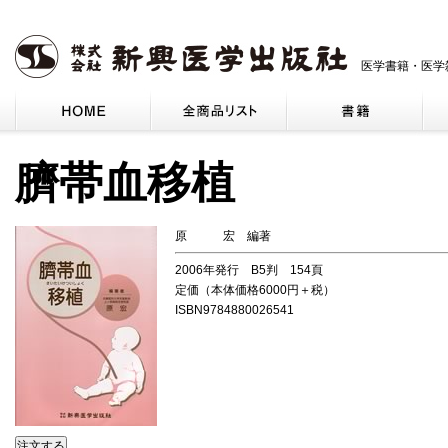
医学書籍・医学
臍帯血移植
原 宏 編著
2006年発行 B5判 154頁
定価（本体価格6000円＋税）
ISBN9784880026541