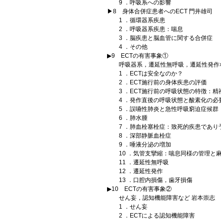
9 ．呼吸系への影響
▶8 身体合併症患者へのECT 門井雄司
1 ．循環器系疾患
2 ．呼吸器系疾患：喘息
3 ．脳疾患と脳血管に関する合併症
4 ．その他
▶9 ECTの有害事象①
呼吸器系，遷延性無呼吸，遷延性発作な
1 ．ECTは安全なのか？
2 ．ECT施行前の身体疾患の評価
3 ．ECT施行前の呼吸状態の特徴：精
4 ．発作直後の呼吸状態と酸素化の必
5 ．誤嚥性肺炎と急性呼吸窮迫症候群
6 ．肺水腫
7 ．肺血栓塞栓症：致死的疾患であり
8 ．深部静脈血栓症
9 ．唾液分泌の増加
10 ．気管支攣縮：喘息同様の管理と
11 ．遷延性無呼吸
12 ．遷延性発作
13 ．口腔内損傷，歯牙損傷
▶10 ECTの有害事象②
せん妄，認知機能障害など 岩本崇志
1 ．せん妄
2 ．ECTによる認知機能障害