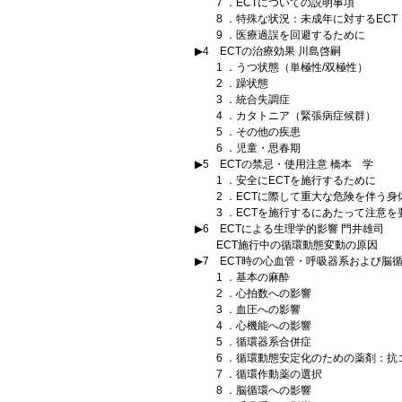
7 ．ECTについての説明事項
8 ．特殊な状況：未成年に対するECT
9 ．医療過誤を回避するために
▶4 ECTの治療効果 川島啓嗣
1 ．うつ状態（単極性/双極性）
2 ．躁状態
3 ．統合失調症
4 ．カタトニア（緊張病症候群）
5 ．その他の疾患
6 ．児童・思春期
▶5 ECTの禁忌・使用注意 橋本 学
1 ．安全にECTを施行するために
2 ．ECTに際して重大な危険を伴う身
3 ．ECTを施行するにあたって注意を
▶6 ECTによる生理学的影響 門井雄司
ECT施行中の循環動態変動の原因
▶7 ECT時の心血管・呼吸器系および脳
1 ．基本の麻酔
2 ．心拍数への影響
3 ．血圧への影響
4 ．心機能への影響
5 ．循環器系合併症
6 ．循環動態安定化のための薬剤：抗
7 ．循環作動薬の選択
8 ．脳循環への影響