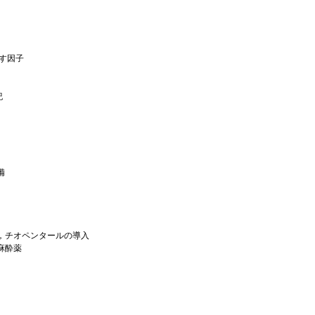
す因子
紀
備
，チオペンタールの導入
麻酔薬