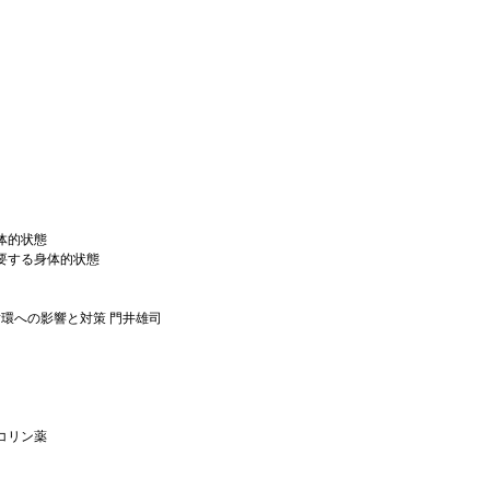
体的状態
要する身体的状態
循環への影響と対策 門井雄司
コリン薬