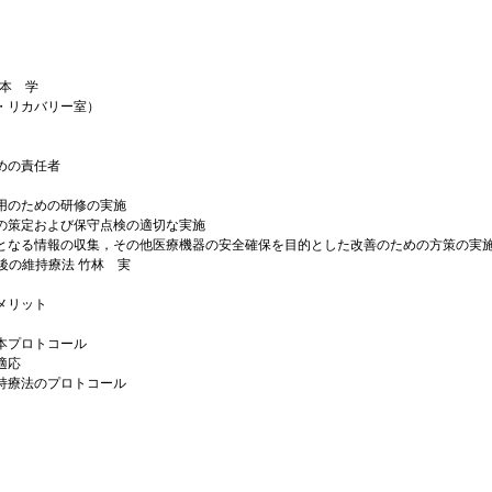
橋本 学
・リカバリー室）
めの責任者
用のための研修の実施
の策定および保守点検の適切な実施
となる情報の収集，その他医療機器の安全確保を目的とした改善のための方策の実
T後の維持療法 竹林 実
メリット
本プロトコール
適応
持療法のプロトコール