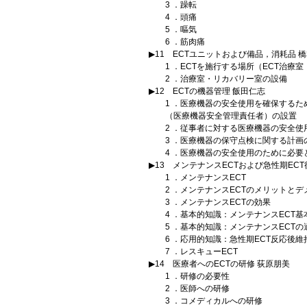
3 ．躁転
4 ．頭痛
5 ．嘔気
6 ．筋肉痛
▶11 ECTユニットおよび備品，消耗品 
1 ．ECTを施行する場所（ECT治療室
2 ．治療室・リカバリー室の設備
▶12 ECTの機器管理 飯田仁志
1 ．医療機器の安全使用を確保するた
（医療機器安全管理責任者）の設置
2 ．従事者に対する医療機器の安全使
3 ．医療機器の保守点検に関する計画
4 ．医療機器の安全使用のために必要
▶13 メンテナンスECTおよび急性期EC
1 ．メンテナンスECT
2 ．メンテナンスECTのメリットとデ
3 ．メンテナンスECTの効果
4 ．基本的知識：メンテナンスECT基
5 ．基本的知識：メンテナンスECTの
6 ．応用的知識：急性期ECT反応後維
7 ．レスキューECT
▶14 医療者へのECTの研修 荻原朋美
1 ．研修の必要性
2 ．医師への研修
3 ．コメディカルへの研修