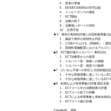
4 ．患者の準備
5 ．EEG/ECG/EMGの印字記録
6 ．インピーダンスの測定
7 ．ECT開始
8 ．治療の終了
9 ．治療後レポートの項目
10 ．応用手技
▶5 発作の有効性評価と次回刺激用量の設
1 ．脳波で発作の有効性を判定
2 ．1.5倍の％上げる（両側性）：適
3 ．両側性電極配置におけるアルゴリ
▶6 ECT施行後のリカバリー 奥村正紀
1 ．ECT治療室からの退室
2 ．リカバリー室・病棟への移動
3 ．リカバリー室・病室での観察
▶7 けいれん不発への対応と次回刺激設定
1 ．十分な刺激用量に達していないEC
2 ．十分な刺激用量に達しているECT
▶8 転帰および有害事象の評価 諏訪太朗
1 ．ECTコース中の治療効果の評価
2 ．ECTコース終了の判断
3 ．ECTによる有害事象と身体合併症
4 ．ECTコース後の評価
ChapterⅣ 資料