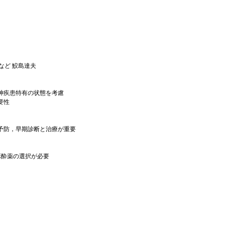
ど 鮫島達夫
神疾患特有の状態を考慮
要性
予防，早期診断と治療が重要
麻酔薬の選択が必要