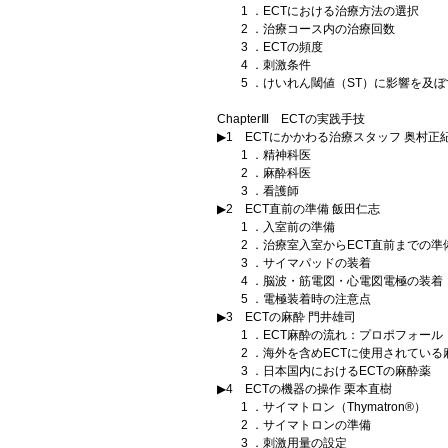
1 ．ECTにおける治療方法の選択
2 ．治療コース内の治療回数
3 ．ECTの頻度
4 ．刺激条件
5 ．けいれん閾値（ST）に影響を及ぼ
ChapterⅢ ECTの実践手技
▶1 ECTにかかわる治療スタッフ 奥村正
1 ．精神科医
2 ．麻酔科医
3 ．看護師
▶2 ECT直前の準備 飯田仁志
1 ．入室前の準備
2 ．治療室入室からECT直前までの準
3 ．サイマパッドの装着
4 ．脳波・筋電図・心電図電極の装着
5 ．電極装着時の注意点
▶3 ECTの麻酔 門井雄司
1 ．ECT麻酔の流れ：プロポフォール
2 ．海外を含めECTに使用されている
3 ．日本国内におけるECTの麻酔薬
▶4 ECTの機器の操作 栗本直樹
1 ．サイマトロン（Thymatron®）
2 ．サイマトロンの準備
3 ．刺激用量の設定