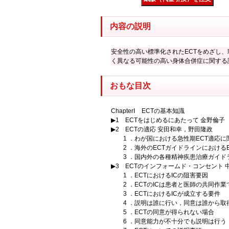
内容の説明
安全性の高い標準化されたECTをめざし
く異なる可能性の高い身体合併症に関する
おもな目次
ChapterⅠ ECTの基本知識
▶1 ECTをはじめるにあたって 金野倫子
▶2 ECTの適応 安田和幸，野田隆政
1 ．わが国における急性期ECT適応に
2 ．海外のECTガイドラインにおけるE
3 ．国内外の各種精神疾患治療ガイドラ
▶3 ECTのインフォームド・コンセント 
1 ．ECTにおけるICの阻害要因
2 ．ECTのICは患者と医師の共同作業
3 ．ECTにおけるICが成立する要件
4 ．説明は誰に行い，同意は誰から取
5 ．ECTの同意が得られない場合
6 ．同意能力が不十分でも説明は行う