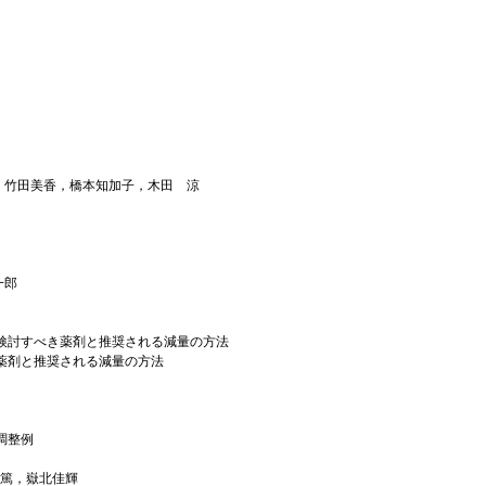
紀，竹田美香，橋本知加子，木田 涼
一郎
検討すべき薬剤と推奨される減量の方法
薬剤と推奨される減量の方法
調整例
篤，嶽北佳輝