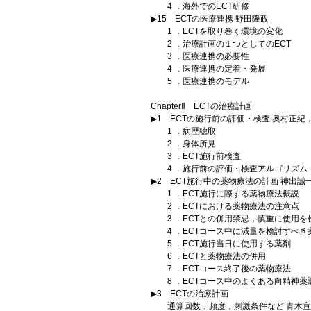
4 ．海外でのECT研修
▶15 ECTの医療連携 野田隆政
1 ．ECTを取り巻く環境の変化
2 ．治療計画の１つとしてのECT
3 ．医療連携の必要性
4 ．医療連携の定着・発展
5 ．医療連携のモデル
ChapterⅡ ECTの治療計画
▶1 ECTの施行前の評価・検査 奥村正
1 ．病歴聴取
2 ．身体所見
3 ．ECT施行前検査
4 ．施行前の評価・検査アルゴリズム
▶2 ECT施行中の薬物療法の計画 神出誠
1 ．ECT施行に際する薬物療法概説
2 ．ECTにおける薬物療法の注意点
3 ．ECTとの併用禁忌，慎重に使用を
4 ．ECTコース中に減量を検討すべき
5 ．ECT施行当日に使用する薬剤
6 ．ECTと薬物療法の併用
7 ．ECTコース終了後の薬物療法
8 ．ECTコース中のよくある向精神薬
▶3 ECTの治療計画
通算回数，頻度，刺激条件など 青木宣