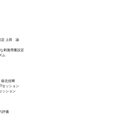
定 上田 諭
切な刺激用量設定
ズム
 嶽北佳輝
Tセッション
セッション
の評価