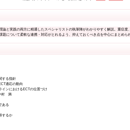
、理論と実践の両方に精通したスペシャリストの執筆陣がわかりやすく解説。重症度
課題について柔軟な連携・対応がとれるよう、抑えておくべき点を中心にまとめられ
関する指針
CT適応の動向
インにおけるECTの位置づけ
中村 満
である
得するか