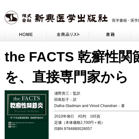
医学書籍・医学
the FACTS 乾癬
を、直接専門家から
浦野房三：監訳
田島彰子：訳
Dafna Gladman and Vinod Chandran：著
2010年発行 A5判 165頁
定価（本体価格2,700円＋税）
ISBN 9784880028057