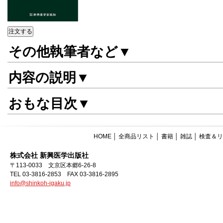
その他執筆者など▼
内容の説明▼
おもな目次▼
HOME
│
全商品リスト
│
書籍
│
雑誌
│
検査＆リ
株式会社 新興医学出版社
〒113-0033 文京区本郷6-26-8
TEL 03-3816-2853 FAX 03-3816-2895
info@shinkoh-igaku.jp