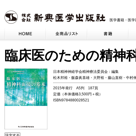
医学書籍・医学
臨床医のための精神
日本精神神経学会精神療法委員会：編集
松木邦裕・飯森眞喜雄・大野裕・藤山直樹・中村
2015年発行 A5判 187頁
定価（本体価格3,500円＋税）
ISBN9784880028521