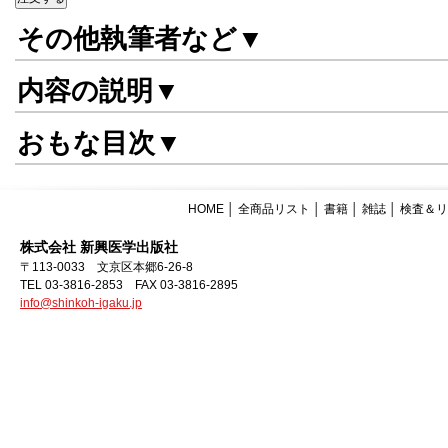
その他執筆者など▼
内容の説明▼
おもな目次▼
HOME
│
全商品リスト
│
書籍
│
雑誌
│
検査＆リ
株式会社 新興医学出版社
〒113-0033 文京区本郷6-26-8
TEL 03-3816-2853 FAX 03-3816-2895
info@shinkoh-igaku.jp