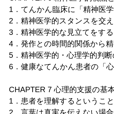
1．てんかん臨床に「精神医
2．精神医学的スタンスを交
3．精神医学的な見立てをす
4．発作との時間的関係から
5．精神医学的・心理学的判断
6．健康なてんかん患者の「
CHAPTER 7 心理的支援の
1．患者を理解するというこ
2．言葉は真実を伝えない場