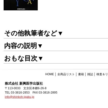
その他執筆者など▼
内容の説明▼
おもな目次▼
HOME
│
全商品リスト
│
書籍
│
雑誌
│
検査＆リ
株式会社 新興医学出版社
〒113-0033 文京区本郷6-26-8
TEL 03-3816-2853 FAX 03-3816-2895
info@shinkoh-igaku.jp