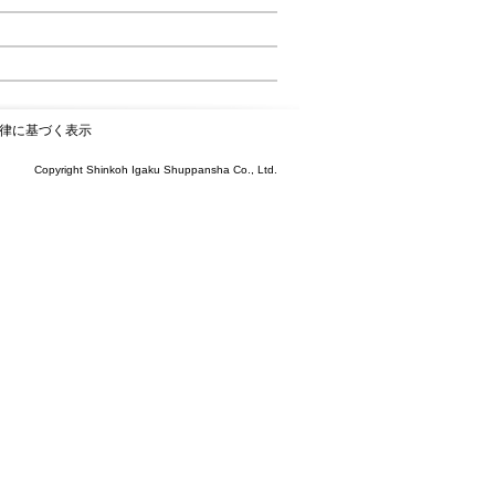
律に基づく表示
Copyright Shinkoh Igaku Shuppansha Co., Ltd.