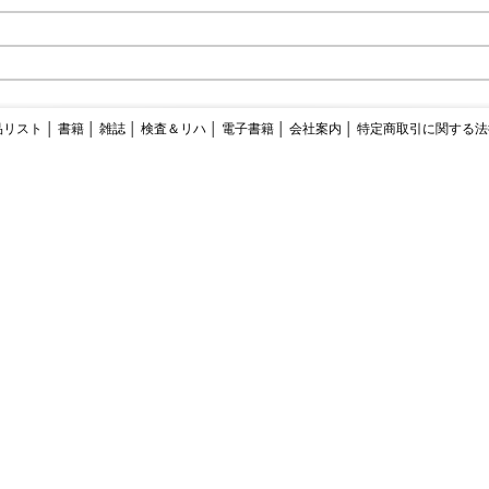
品リスト
│
書籍
│
雑誌
│
検査＆リハ
│
電子書籍
│
会社案内
│
特定商取引に関する法