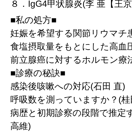
８．IgG4甲状腺炎(李 亜【王京
■私の処方■
妊娠を希望する関節リウマチ患者
食塩摂取量をもとにした高血圧
前立腺癌に対するホルモン療法
■診療の秘訣■
感染後咳嗽への対応(石田 直)
呼吸数を測っていますか？(桂田
病歴と初期診察の段階で推定
高維)