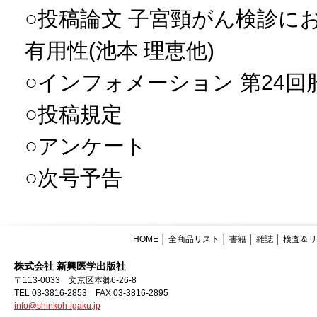
○投稿論文 子宮頸がん検診に
有用性(池本 理恵他)
○インフォメーション 第24
○投稿規定
○アンケート
○次号予告
HOME
│
全商品リスト
│
書籍
│
雑誌
│
検査＆リ
株式会社 新興医学出版社
〒113-0033 文京区本郷6-26-8
TEL 03-3816-2853 FAX 03-3816-2895
info@shinkoh-igaku.jp