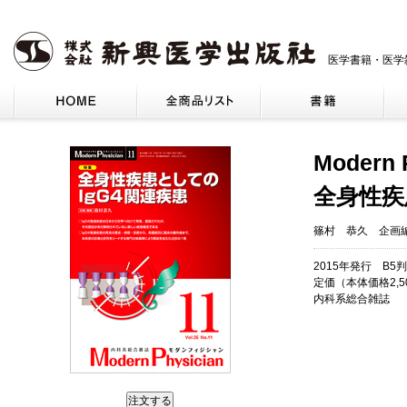
医学書籍・医学
Modern 
全身性疾
篠村 恭久 企画
2015年発行 B5判
定価（本体価格2,5
内科系総合雑誌