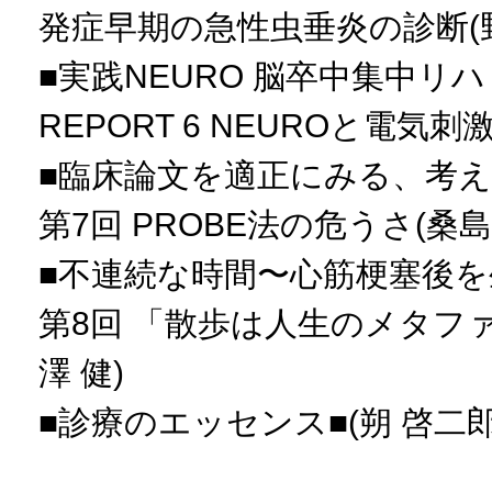
発症早期の急性虫垂炎の診断(野
■実践NEURO 脳卒中集中リ
REPORT 6 NEUROと電気
■臨床論文を適正にみる、考え
第7回 PROBE法の危うさ(桑島
■不連続な時間〜心筋梗塞後
第8回 「散歩は人生のメタフ
澤 健)
■診療のエッセンス■(朔 啓二郎