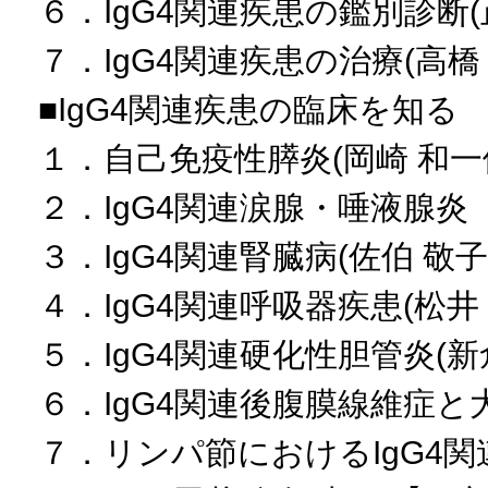
６．IgG4関連疾患の鑑別診断(
７．IgG4関連疾患の治療(高橋
■IgG4関連疾患の臨床を知る
１．自己免疫性膵炎(岡崎 和一
２．IgG4関連涙腺・唾液腺炎
３．IgG4関連腎臓病(佐伯 敬子
４．IgG4関連呼吸器疾患(松井 
５．IgG4関連硬化性胆管炎(新
６．IgG4関連後腹膜線維症と
７．リンパ節におけるIgG4関連