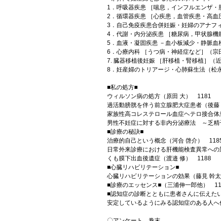
1．呼吸器疾患 ［喘息，インフルエンザ・肺
2．循環器疾患 ［心疾患，血管疾患・高血
3．自己免疫疾患合併妊娠・妊婦のアナフィ
4．代謝・内分泌疾患 ［糖尿病，甲状腺機能
5．血液・凝固疾患 －血小板減少・静脈血栓
6．心療内科 ［うつ病・神経症など］（宗田
7. 臓器移植後妊娠 ［肝移植・腎移植］（近
8．妊産婦のトリアージ・心肺蘇生法（松永 
■私の処方■
ウィルソン病の処方（原田 大） 1181
過活動膀胱を伴う前立腺肥大症患者（後藤 百
家族性高コレステロール血症ヘテロ接合体患
男性不妊症に対する非内分泌療法 ～乏精子
■診療の秘訣■
治療的自己という概念（河合 啓介） 118
日常外来診療における肝機能検査異常への対
くも膜下出血後遺症（渡邉 修） 1188
■心臓リハビリテーション■
心臓リハビリテーションの効果（藤見 幹太他
■診療のエッセンス■（三浦伸一郎他） 11
■認知症の診断とともに患者さんに伝えた
安定しているようにみる認知症のある人へ伝
〇アンケート 巻末