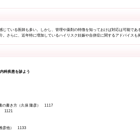
感じている医師も多い。しかし、管理や薬剤の特徴を知っておけば対応は可能であ
介。さらに、近年特に増加しているハイリスク妊娠や合併症に関するアドバイスも
て内科疾患を診よう
の書き方（久保 隆彦） 1117
 1121
雅彦他） 1133