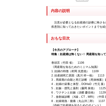
内容の説明
注意が必要となる妊産婦の診療に怖さを
疾患別に知っておきたいポイントまでを紹
おもな目次
【今月のアプローチ】
特集：妊産婦は怖くない！ 周産期を知っ
巻頭言（竹田 省） 1106
《周産期を知るためのミニマム知識》
1. 妊婦の特徴（村岡 光恵他） 1109
2. 妊産婦死亡原因（真川 祥一他） 1113
3．周産期の自殺と死亡診断 ［死体検案］書
4．妊婦の栄養と体型，DOHaD（竹元 葉）
5．妊娠・授乳と薬剤（藤岡 泉他） 1125
6．ワクチンと妊娠（須郷 慶信他） 1129
7．放射線診断 ［X線，CT，MRI］（中田 
8．妊婦発熱・腹痛（丸山洋二郎） 1137
《内科で妊産婦を診るためのポイント》