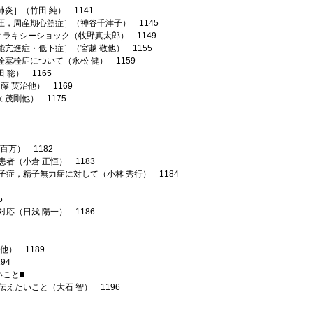
炎］（竹田 純） 1141
圧，周産期心筋症］（神谷千津子） 1145
ラキシーショック（牧野真太郎） 1149
亢進症・低下症］（宮越 敬他） 1155
塞栓症について（永松 健） 1159
 聡） 1165
藤 英治他） 1169
茂剛他） 1175
万） 1182
者（小倉 正恒） 1183
症，精子無力症に対して（小林 秀行） 1184
5
応（日浅 陽一） 1186
） 1189
94
いこと■
えたいこと（大石 智） 1196